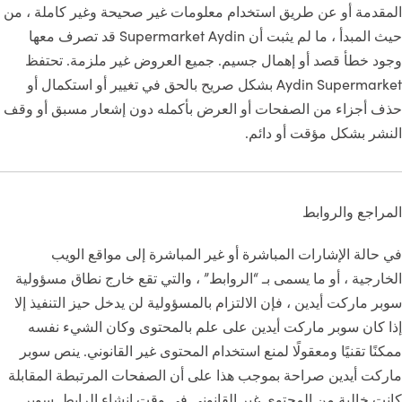
المقدمة أو عن طريق استخدام معلومات غير صحيحة وغير كاملة ، من
حيث المبدأ ، ما لم يثبت أن Supermarket Aydin قد تصرف معها
وجود خطأ قصد أو إهمال جسيم. جميع العروض غير ملزمة. تحتفظ
Aydin Supermarket بشكل صريح بالحق في تغيير أو استكمال أو
حذف أجزاء من الصفحات أو العرض بأكمله دون إشعار مسبق أو وقف
النشر بشكل مؤقت أو دائم.
المراجع والروابط
في حالة الإشارات المباشرة أو غير المباشرة إلى مواقع الويب
الخارجية ، أو ما يسمى بـ “الروابط” ، والتي تقع خارج نطاق مسؤولية
سوبر ماركت أيدين ، فإن الالتزام بالمسؤولية لن يدخل حيز التنفيذ إلا
إذا كان سوبر ماركت أيدين على علم بالمحتوى وكان الشيء نفسه
ممكنًا تقنيًا ومعقولًا لمنع استخدام المحتوى غير القانوني. ينص سوبر
ماركت أيدين صراحة بموجب هذا على أن الصفحات المرتبطة المقابلة
كانت خالية من المحتوى غير القانوني في وقت إنشاء الرابط. سوبر